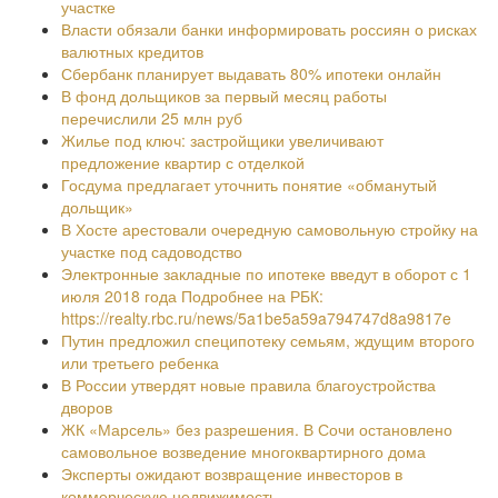
участке
Власти обязали банки информировать россиян о рисках
валютных кредитов
Сбербанк планирует выдавать 80% ипотеки онлайн
В фонд дольщиков за первый месяц работы
перечислили 25 млн руб
Жилье под ключ: застройщики увеличивают
предложение квартир с отделкой
Госдума предлагает уточнить понятие «обманутый
дольщик»
В Хосте арестовали очередную самовольную стройку на
участке под садоводство
Электронные закладные по ипотеке введут в оборот с 1
июля 2018 года Подробнее на РБК:
https://realty.rbc.ru/news/5a1be5a59a794747d8a9817e
Путин предложил специпотеку семьям, ждущим второго
или третьего ребенка
В России утвердят новые правила благоустройства
дворов
ЖК «Марсель» без разрешения. В Сочи остановлено
самовольное возведение многоквартирного дома
Эксперты ожидают возвращение инвесторов в
коммерческую недвижимость