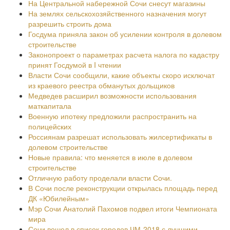
На Центральной набережной Сочи снесут магазины
На землях сельскохозяйственного назначения могут
разрешить строить дома
Госдума приняла закон об усилении контроля в долевом
строительстве
Законопроект о параметрах расчета налога по кадастру
принят Госдумой в I чтении
Власти Сочи сообщили, какие объекты скоро исключат
из краевого реестра обманутых дольщиков
Медведев расширил возможности использования
маткапитала
Военную ипотеку предложили распространить на
полицейских
Россиянам разрешат использовать жилсертификаты в
долевом строительстве
Новые правила: что меняется в июле в долевом
строительстве
Отличную работу проделали власти Сочи.
В Сочи после реконструкции открылась площадь перед
ДК «Юбилейным»
Мэр Сочи Анатолий Пахомов подвел итоги Чемпионата
мира
Сочи вошел в список городов ЧМ-2018 с лучшими