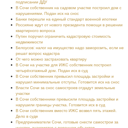
подписании ДДУ
В Сочи собственник на садовом участке построил дом с
нарушениями. Подан иск на снос
Банки перешли на единый стандарт военной ипотеки
Россияне ждут от нового президента помощи в решении
квартирного вопроса
Путин поручил ограничить кадастровую стоимость
недвижимости
Белоусов: налог на имущество надо заморозить, если не
решат вопрос кадастра
От чего можно застраховать квартиру
В Сочи на участке для ИЖС собственник построил
четырёхэтажный дом. Подан иск в суд
В Сочи собственник превысил площадь застройки и
нарушил минимальные отступы. Готовится иск на снос
Власти Сочи за снос самостроев отдадут земельные
участки
В Сочи собственники превысили площадь застройки и
нарушили границы участка. Готовится иск в суд
В Сочи собственник вместо ИЖС возвел пять этажей.
Дело в суде
Предприниматели Сочи, готовые снести самострои за
участки, знакомятся с перечнем объектов