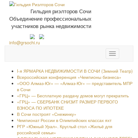
Гильдия риэлторов Сочи
Объединение профессиональных
+7 952 576-93-
участников рынка недвижимости
27
info@grsochi.ru
Toggle
navigation
I-я ЯРМАРКА НЕДВИЖИМОСТИ В СОЧИ (Зимний Театр)
Всероссийская конференция «Чемпионы бизнеса»
«ООО Алмаз-Юг» — «Алмаз-Юг» — представитель МПР
в Сочи
«ГРЦ» — Бесплатную раздачу домов могут прекратить
«ГРЦ» — СБЕРБАНК СНИЗИТ РАЗМЕР ПЕРВОГО
ВЗНОСА ПО ИПОТЕКЕ
В Сочи построят «Снежинку»
Чемпионат России в Олимпийских классах яхт
РГР «Южный Урал». Круглый стол «Жильё для
российской семьи»