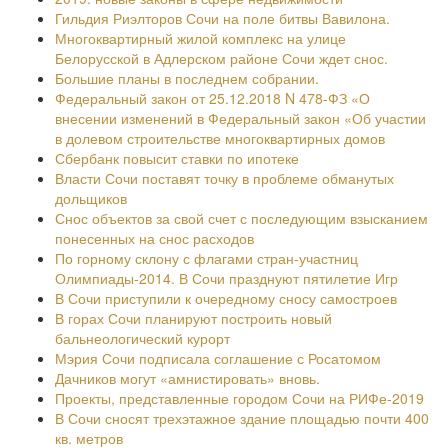
Гильдия Риэлторов Сочи на поле битвы Вавилона.
Многоквартирный жилой комплекс на улице
Белорусской в Адлерском районе Сочи ждет снос.
Большие планы в последнем собрании.
Федеральный закон от 25.12.2018 N 478-ФЗ «О
внесении изменений в Федеральный закон «Об участии
в долевом строительстве многоквартирных домов
Сбербанк повысит ставки по ипотеке
Власти Сочи поставят точку в проблеме обманутых
дольщиков
Снос объектов за свой счет с последующим взысканием
понесенных на снос расходов
По горному склону с флагами стран-участниц
Олимпиады-2014. В Сочи празднуют пятилетие Игр
В Сочи приступили к очередному сносу самостроев
В горах Сочи планируют построить новый
бальнеологический курорт
Мэрия Сочи подписала соглашение с Росатомом
Дачников могут «амнистировать» вновь.
Проекты, представленные городом Сочи на РИФе-2019
В Сочи сносят трехэтажное здание площадью почти 400
кв. метров