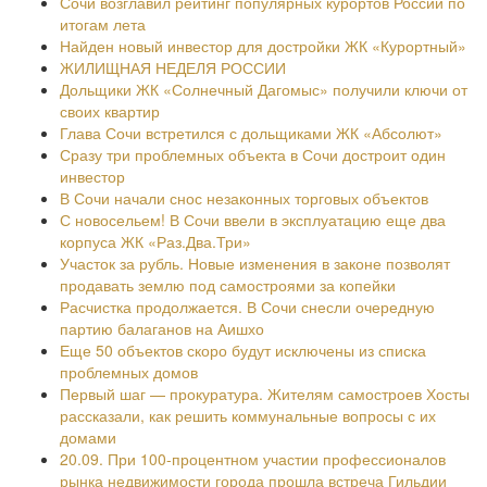
Сочи возглавил рейтинг популярных курортов России по
итогам лета
Найден новый инвестор для достройки ЖК «Курортный»
ЖИЛИЩНАЯ НЕДЕЛЯ РОССИИ
Дольщики ЖК «Солнечный Дагомыс» получили ключи от
своих квартир
Глава Сочи встретился с дольщиками ЖК «Абсолют»
Сразу три проблемных объекта в Сочи достроит один
инвестор
В Сочи начали снос незаконных торговых объектов
С новосельем! В Сочи ввели в эксплуатацию еще два
корпуса ЖК «Раз.Два.Три»
Участок за рубль. Новые изменения в законе позволят
продавать землю под самостроями за копейки
Расчистка продолжается. В Сочи снесли очередную
партию балаганов на Аишхо
Еще 50 объектов скоро будут исключены из списка
проблемных домов
Первый шаг — прокуратура. Жителям самостроев Хосты
рассказали, как решить коммунальные вопросы с их
домами
20.09. При 100-процентном участии профессионалов
рынка недвижимости города прошла встреча Гильдии