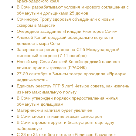
Краснодарского края
В Сочи разрабатывают условия мирового соглашения с
обманутыми дольщиками 25 домов
Сочинскую Тропу здоровья объединили с новым
сквером в Мацесте
Очередное заседание «Гильдии Риэлторов Сочи»
Алексей Копайгородский официально вступил в
должность мэра Сочи
Завершается регистрация на СПб Международный
жилищный конгресс (7-11 октября)
Новый мэр Сочи Алексей Копайгородский начинает
личные приемы граждан (ГРАФИК)
27-29 сентября в Зимнем театре проходила «Ярмарка
недвижимости»
Единому реестру РГР 5 лет! Четыре совета, как извлечь
из него максимальную пользу
В Сочи утвержден порядок предоставления жилья
обманутым дольщикам
Материнский капитал будет увеличен
В Сочи сносят «лишние этажи» самостроя
В Сочи отремонтируют и благоустроят еще одну
набережную
С 23 по 24 октября в отеле «Рэдиссон Лазурная»