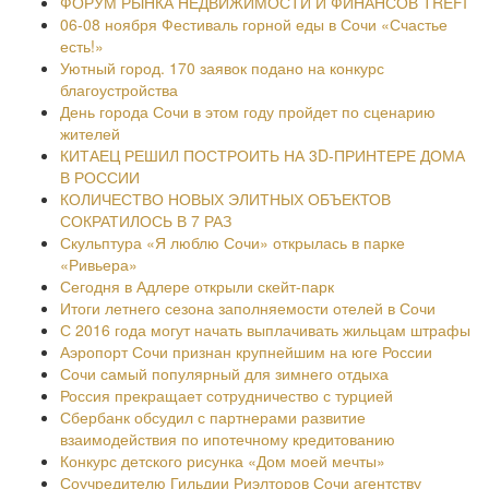
ФОРУМ РЫНКА НЕДВИЖИМОСТИ И ФИНАНСОВ TREFI
06-08 ноября Фестиваль горной еды в Сочи «Счастье
есть!»
Уютный город. 170 заявок подано на конкурс
благоустройства
День города Сочи в этом году пройдет по сценарию
жителей
КИТАЕЦ РЕШИЛ ПОСТРОИТЬ НА 3D-ПРИНТЕРЕ ДОМА
В РОССИИ
КОЛИЧЕСТВО НОВЫХ ЭЛИТНЫХ ОБЪЕКТОВ
СОКРАТИЛОСЬ В 7 РАЗ
Скульптура «Я люблю Сочи» открылась в парке
«Ривьера»
Сегодня в Адлере открыли скейт-парк
Итоги летнего сезона заполняемости отелей в Сочи
С 2016 года могут начать выплачивать жильцам штрафы
Аэропорт Сочи признан крупнейшим на юге России
Сочи самый популярный для зимнего отдыха
Россия прекращает сотрудничество с турцией
Сбербанк обсудил с партнерами развитие
взаимодействия по ипотечному кредитованию
Конкурс детского рисунка «Дом моей мечты»
Соучредителю Гильдии Риэлторов Сочи агентству