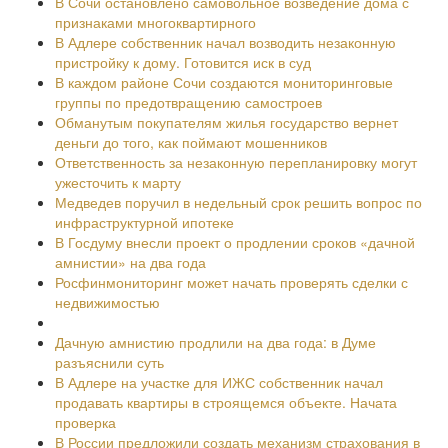
В Сочи остановлено самовольное возведение дома с
признаками многоквартирного
В Адлере собственник начал возводить незаконную
пристройку к дому. Готовится иск в суд
В каждом районе Сочи создаются мониторинговые
группы по предотвращению самостроев
Обманутым покупателям жилья государство вернет
деньги до того, как поймают мошенников
Ответственность за незаконную перепланировку могут
ужесточить к марту
Медведев поручил в недельный срок решить вопрос по
инфраструктурной ипотеке
В Госдуму внесли проект о продлении сроков «дачной
амнистии» на два года
Росфинмониторинг может начать проверять сделки с
недвижимостью
Дачную амнистию продлили на два года: в Думе
разъяснили суть
В Адлере на участке для ИЖС собственник начал
продавать квартиры в строящемся объекте. Начата
проверка
В России предложили создать механизм страхования в