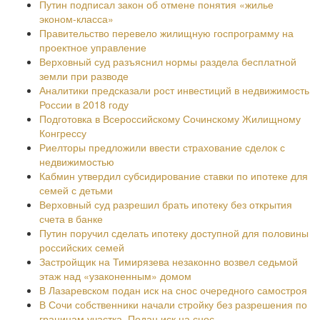
Путин подписал закон об отмене понятия «жилье
эконом-класса»
Правительство перевело жилищную госпрограмму на
проектное управление
Верховный суд разъяснил нормы раздела бесплатной
земли при разводе
Аналитики предсказали рост инвестиций в недвижимость
России в 2018 году
Подготовка в Всероссийскому Сочинскому Жилищному
Конгрессу
Риелторы предложили ввести страхование сделок с
недвижимостью
Кабмин утвердил субсидирование ставки по ипотеке для
семей с детьми
Верховный суд разрешил брать ипотеку без открытия
счета в банке
Путин поручил сделать ипотеку доступной для половины
российских семей
Застройщик на Тимирязева незаконно возвел седьмой
этаж над «узаконенным» домом
В Лазаревском подан иск на снос очередного самостроя
В Сочи собственники начали стройку без разрешения по
границам участка. Подан иск на снос