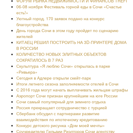
ФОРУМ РЫНКА НЕДВИЖИМОСТИ И ФИНАНСОВ TREFI
06-08 ноября Фестиваль горной еды в Сочи «Счастье
есть!»
Уютный город. 170 заявок подано на конкурс
благоустройства
День города Сочи в этом году пройдет по сценарию
жителей
КИТАЕЦ РЕШИЛ ПОСТРОИТЬ НА 3D-ПРИНТЕРЕ ДОМА
В РОССИИ
КОЛИЧЕСТВО НОВЫХ ЭЛИТНЫХ ОБЪЕКТОВ
СОКРАТИЛОСЬ В 7 РАЗ
Скульптура «Я люблю Сочи» открылась в парке
«Ривьера»
Сегодня в Адлере открыли скейт-парк
Итоги летнего сезона заполняемости отелей в Сочи
С 2016 года могут начать выплачивать жильцам штрафы
Аэропорт Сочи признан крупнейшим на юге России
Сочи самый популярный для зимнего отдыха
Россия прекращает сотрудничество с турцией
Сбербанк обсудил с партнерами развитие
взаимодействия по ипотечному кредитованию
Конкурс детского рисунка «Дом моей мечты»
Соучредителю Гильдии Риэлторов Сочи агентству