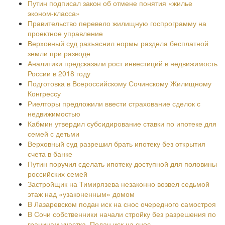
Путин подписал закон об отмене понятия «жилье
эконом-класса»
Правительство перевело жилищную госпрограмму на
проектное управление
Верховный суд разъяснил нормы раздела бесплатной
земли при разводе
Аналитики предсказали рост инвестиций в недвижимость
России в 2018 году
Подготовка в Всероссийскому Сочинскому Жилищному
Конгрессу
Риелторы предложили ввести страхование сделок с
недвижимостью
Кабмин утвердил субсидирование ставки по ипотеке для
семей с детьми
Верховный суд разрешил брать ипотеку без открытия
счета в банке
Путин поручил сделать ипотеку доступной для половины
российских семей
Застройщик на Тимирязева незаконно возвел седьмой
этаж над «узаконенным» домом
В Лазаревском подан иск на снос очередного самостроя
В Сочи собственники начали стройку без разрешения по
границам участка. Подан иск на снос