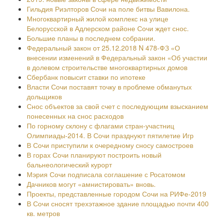
Гильдия Риэлторов Сочи на поле битвы Вавилона.
Многоквартирный жилой комплекс на улице
Белорусской в Адлерском районе Сочи ждет снос.
Большие планы в последнем собрании.
Федеральный закон от 25.12.2018 N 478-ФЗ «О
внесении изменений в Федеральный закон «Об участии
в долевом строительстве многоквартирных домов
Сбербанк повысит ставки по ипотеке
Власти Сочи поставят точку в проблеме обманутых
дольщиков
Снос объектов за свой счет с последующим взысканием
понесенных на снос расходов
По горному склону с флагами стран-участниц
Олимпиады-2014. В Сочи празднуют пятилетие Игр
В Сочи приступили к очередному сносу самостроев
В горах Сочи планируют построить новый
бальнеологический курорт
Мэрия Сочи подписала соглашение с Росатомом
Дачников могут «амнистировать» вновь.
Проекты, представленные городом Сочи на РИФе-2019
В Сочи сносят трехэтажное здание площадью почти 400
кв. метров