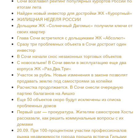
Сочи возглавил рейтинг популярных курортов России по
итогам лета
Найден новый инвестор для достройки ЖК «Курортный»
ЖИЛИЩНАЯ НЕДЕЛЯ РОССИИ
Дольщики ЖК «Солнечный Дагомыс» получили ключи от
своих квартир
Глава Сочи встретился с дольщиками ЖК «Абсолют»
Сразу три проблемных объекта в Сочи достроит один
инвестор
В Сочи начали снос незаконных торговых объектов
С новосельем! В Сочи ввели в эксплуатацию еще два
корпуса ЖК «Раз.Два.Три»
Участок за рубль. Новые изменения в законе позволят
продавать землю под самостроями за копейки
Расчистка продолжается. В Сочи снесли очередную
партию балаганов на Аишхо
Еще 50 объектов скоро будут исключены из списка
проблемных домов
Первый шаг — прокуратура. Жителям самостроев Хосты
рассказали, как решить коммунальные вопросы с их
домами
20.09. При 100-процентном участии профессионалов
рынка недвижимости города прошла встреча Гильдии