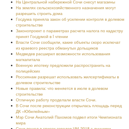
На Центральной набережной Сочи снесут магазины
На землях сельскохозяйственного назначения могут
разрешить строить дома
Госдума приняла закон об усилении контроля в долевом
строительстве
Законопроект о параметрах расчета налога по кадастру
принят Госдумой в I чтении
Власти Сочи сообщили, какие объекты скоро исключат
из краевого реестра обманутых дольщиков
Медведев расширил возможности использования
маткапитала
Военную ипотеку предложили распространить на
полицейских
Россиянам разрешат использовать жилсертификаты в
долевом строительстве
Новые правила: что меняется в июле в долевом
строительстве
Отличную работу проделали власти Сочи.
В Сочи после реконструкции открылась площадь перед
ДК «Юбилейным»
Мэр Сочи Анатолий Пахомов подвел итоги Чемпионата
мира
Сочи вошел в список городов ЧМ-2018 с лучшими