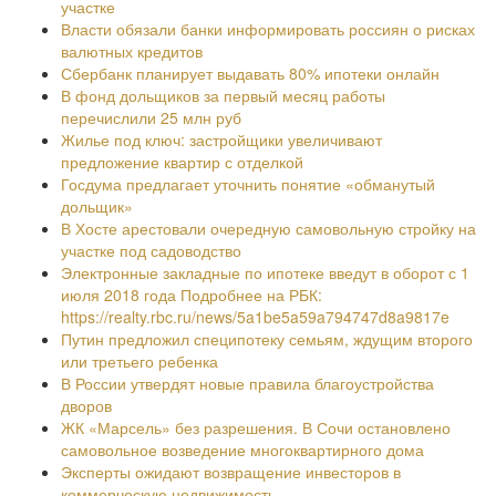
участке
Власти обязали банки информировать россиян о рисках
валютных кредитов
Сбербанк планирует выдавать 80% ипотеки онлайн
В фонд дольщиков за первый месяц работы
перечислили 25 млн руб
Жилье под ключ: застройщики увеличивают
предложение квартир с отделкой
Госдума предлагает уточнить понятие «обманутый
дольщик»
В Хосте арестовали очередную самовольную стройку на
участке под садоводство
Электронные закладные по ипотеке введут в оборот с 1
июля 2018 года Подробнее на РБК:
https://realty.rbc.ru/news/5a1be5a59a794747d8a9817e
Путин предложил специпотеку семьям, ждущим второго
или третьего ребенка
В России утвердят новые правила благоустройства
дворов
ЖК «Марсель» без разрешения. В Сочи остановлено
самовольное возведение многоквартирного дома
Эксперты ожидают возвращение инвесторов в
коммерческую недвижимость