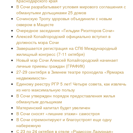
Краснодарского края
В Сочи разрабатывают условия мирового соглашения с
обманутыми дольщиками 25 домов
Сочинскую Тропу здоровья объединили с новым
сквером в Мацесте
Очередное заседание «Гильдии Риэлторов Сочи»
Алексей Копайгородский официально вступил в
должность мэра Сочи
Завершается регистрация на СПб Международный
жилищный конгресс (7-11 октября)
Новый мэр Сочи Алексей Копайгородский начинает
личные приемы граждан (ГРАФИК)
27-29 сентября в Зимнем театре проходила «Ярмарка
недвижимости»
Единому реестру РГР 5 лет! Четыре совета, как извлечь
из него максимальную пользу
В Сочи утвержден порядок предоставления жилья
обманутым дольщикам
Материнский капитал будет увеличен
В Сочи сносят «лишние этажи» самостроя
В Сочи отремонтируют и благоустроят еще одну
набережную
С 23 по 24 октября в отеле «Рэдиссон Лазурная»