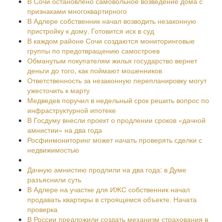
В Сочи остановлено самовольное возведение дома с
признаками многоквартирного
В Адлере собственник начал возводить незаконную
пристройку к дому. Готовится иск в суд
В каждом районе Сочи создаются мониторинговые
группы по предотвращению самостроев
Обманутым покупателям жилья государство вернет
деньги до того, как поймают мошенников
Ответственность за незаконную перепланировку могут
ужесточить к марту
Медведев поручил в недельный срок решить вопрос по
инфраструктурной ипотеке
В Госдуму внесли проект о продлении сроков «дачной
амнистии» на два года
Росфинмониторинг может начать проверять сделки с
недвижимостью
Дачную амнистию продлили на два года: в Думе
разъяснили суть
В Адлере на участке для ИЖС собственник начал
продавать квартиры в строящемся объекте. Начата
проверка
В России предложили создать механизм страхования в