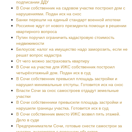
подписании ДДУ
В Сочи собственник на садовом участке построил дом с
нарушениями. Подан иск на снос
Банки перешли на единый стандарт военной ипотеки
Россияне ждут от нового президента помощи в решении
квартирного вопроса
Путин поручил ограничить кадастровую стоимость
недвижимости
Белоусов: налог на имущество надо заморозить, если не
решат вопрос кадастра
От чего можно застраховать квартиру
В Сочи на участке для ИЖС собственник построил
четырёхэтажный дом. Подан иск в суд
В Сочи собственник превысил площадь застройки и
нарушил минимальные отступы. Готовится иск на снос
Власти Сочи за снос самостроев отдадут земельные
участки
В Сочи собственники превысили площадь застройки и
нарушили границы участка. Готовится иск в суд
В Сочи собственник вместо ИЖС возвел пять этажей.
Дело в суде
Предприниматели Сочи, готовые снести самострои за
участки, знакомятся с перечнем объектов