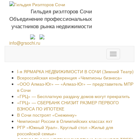
Гильдия риэлторов Сочи
Объединение профессиональных
+7 952 576-93-
участников рынка недвижимости
27
info@grsochi.ru
Toggle
navigation
I-я ЯРМАРКА НЕДВИЖИМОСТИ В СОЧИ (Зимний Театр)
Всероссийская конференция «Чемпионы бизнеса»
«ООО Алмаз-Юг» — «Алмаз-Юг» — представитель МПР
в Сочи
«ГРЦ» — Бесплатную раздачу домов могут прекратить
«ГРЦ» — СБЕРБАНК СНИЗИТ РАЗМЕР ПЕРВОГО
ВЗНОСА ПО ИПОТЕКЕ
В Сочи построят «Снежинку»
Чемпионат России в Олимпийских классах яхт
РГР «Южный Урал». Круглый стол «Жильё для
российской семьи»