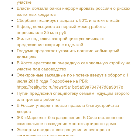
участке
Власти обязали банки информировать россиян о рисках
валютных кредитов
Сбербанк планирует выдавать 80% ипотеки онлайн
В фонд дольщиков за первый месяц работы
перечислили 25 млн руб
Жилье под ключ: застройщики увеличивают
предложение квартир с отделкой
Госдума предлагает уточнить понятие «обманутый
дольщик»
В Хосте арестовали очередную самовольную стройку на
участке под садоводство
Электронные закладные по ипотеке введут в оборот с 1
июля 2018 года Подробнее на РБК:
https://realty.rbc.ru/news/5a1be5a59a794747d8a9817e
Путин предложил специпотеку семьям, ждущим второго
или третьего ребенка
В России утвердят новые правила благоустройства
дворов
ЖК «Марсель» без разрешения. В Сочи остановлено
самовольное возведение многоквартирного дома
Эксперты ожидают возвращение инвесторов в
коммерческую недвижимость