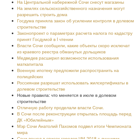
На Центральной набережной Сочи снесут магазины
На землях сельскохозяйственного назначения могут
разрешить строить дома
Госдума приняла закон об усилении контроля в долевом
строительстве
Законопроект о параметрах расчета налога по кадастру
принят Госдумой в I чтении
Власти Сочи сообщили, какие объекты скоро исключат
из краевого реестра обманутых дольщиков
Медведев расширил возможности использования
маткапитала
Военную ипотеку предложили распространить на
полицейских
Россиянам разрешат использовать жилсертификаты в
долевом строительстве
Новые правила: что меняется в июле в долевом
строительстве
Отличную работу проделали власти Сочи.
В Сочи после реконструкции открылась площадь перед
ДК «Юбилейным»
Мэр Сочи Анатолий Пахомов подвел итоги Чемпионата
мира
Сочи вошел в список городов ЧМ-2018 с лучшими