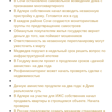
В Сочи остановлено самовольное возведение дома с
признаками многоквартирного
В Адлере собственник начал возводить незаконную
пристройку к дому. Готовится иск в суд
В каждом районе Сочи создаются мониторинговые
группы по предотвращению самостроев
Обманутым покупателям жилья государство вернет
деньги до того, как поймают мошенников
Ответственность за незаконную перепланировку могут
ужесточить к марту
Медведев поручил в недельный срок решить вопрос по
инфраструктурной ипотеке
В Госдуму внесли проект о продлении сроков «дачной
амнистии» на два года
Росфинмониторинг может начать проверять сделки с
недвижимостью
Дачную амнистию продлили на два года: в Думе
разъяснили суть
В Адлере на участке для ИЖС собственник начал
продавать квартиры в строящемся объекте. Начата
проверка
В России предложили создать механизм страхования в