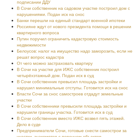
подписании ДДУ
В Сочи собственник на садовом участке построил дом с
нарушениями. Подан иск на снос
Банки перешли на единый стандарт военной ипотеки
Россияне ждут от нового президента помощи в решении
квартирного вопроса
Путин поручил ограничить кадастровую стоимость
недвижимости
Белоусов: налог на имущество надо заморозить, если не
решат вопрос кадастра
От чего можно застраховать квартиру
В Сочи на участке для ИЖС собственник построил
четырёхэтажный дом. Подан иск в суд
В Сочи собственник превысил площадь застройки и
нарушил минимальные отступы. Готовится иск на снос
Власти Сочи за снос самостроев отдадут земельные
участки
В Сочи собственники превысили площадь застройки и
нарушили границы участка. Готовится иск в суд
В Сочи собственник вместо ИЖС возвел пять этажей.
Дело в суде
Предприниматели Сочи, готовые снести самострои за
участки, знакомятся с перечнем объектов