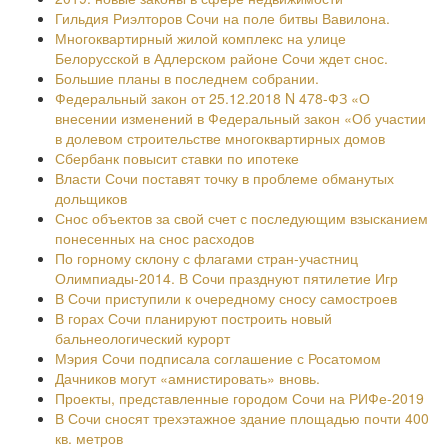
Гильдия Риэлторов Сочи на поле битвы Вавилона.
Многоквартирный жилой комплекс на улице
Белорусской в Адлерском районе Сочи ждет снос.
Большие планы в последнем собрании.
Федеральный закон от 25.12.2018 N 478-ФЗ «О
внесении изменений в Федеральный закон «Об участии
в долевом строительстве многоквартирных домов
Сбербанк повысит ставки по ипотеке
Власти Сочи поставят точку в проблеме обманутых
дольщиков
Снос объектов за свой счет с последующим взысканием
понесенных на снос расходов
По горному склону с флагами стран-участниц
Олимпиады-2014. В Сочи празднуют пятилетие Игр
В Сочи приступили к очередному сносу самостроев
В горах Сочи планируют построить новый
бальнеологический курорт
Мэрия Сочи подписала соглашение с Росатомом
Дачников могут «амнистировать» вновь.
Проекты, представленные городом Сочи на РИФе-2019
В Сочи сносят трехэтажное здание площадью почти 400
кв. метров