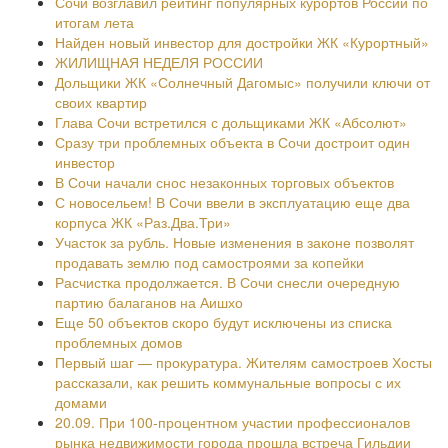
Сочи возглавил рейтинг популярных курортов России по
итогам лета
Найден новый инвестор для достройки ЖК «Курортный»
ЖИЛИЩНАЯ НЕДЕЛЯ РОССИИ
Дольщики ЖК «Солнечный Дагомыс» получили ключи от
своих квартир
Глава Сочи встретился с дольщиками ЖК «Абсолют»
Сразу три проблемных объекта в Сочи достроит один
инвестор
В Сочи начали снос незаконных торговых объектов
С новосельем! В Сочи ввели в эксплуатацию еще два
корпуса ЖК «Раз.Два.Три»
Участок за рубль. Новые изменения в законе позволят
продавать землю под самостроями за копейки
Расчистка продолжается. В Сочи снесли очередную
партию балаганов на Аишхо
Еще 50 объектов скоро будут исключены из списка
проблемных домов
Первый шаг — прокуратура. Жителям самостроев Хосты
рассказали, как решить коммунальные вопросы с их
домами
20.09. При 100-процентном участии профессионалов
рынка недвижимости города прошла встреча Гильдии