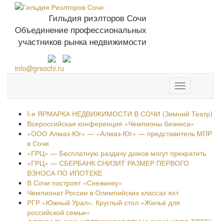
Гильдия риэлторов Сочи
Объединение профессиональных
+7 952 576-93-
участников рынка недвижимости
27
info@grsochi.ru
Toggle
navigation
I-я ЯРМАРКА НЕДВИЖИМОСТИ В СОЧИ (Зимний Театр)
Всероссийская конференция «Чемпионы бизнеса»
«ООО Алмаз-Юг» — «Алмаз-Юг» — представитель МПР
в Сочи
«ГРЦ» — Бесплатную раздачу домов могут прекратить
«ГРЦ» — СБЕРБАНК СНИЗИТ РАЗМЕР ПЕРВОГО
ВЗНОСА ПО ИПОТЕКЕ
В Сочи построят «Снежинку»
Чемпионат России в Олимпийских классах яхт
РГР «Южный Урал». Круглый стол «Жильё для
российской семьи»