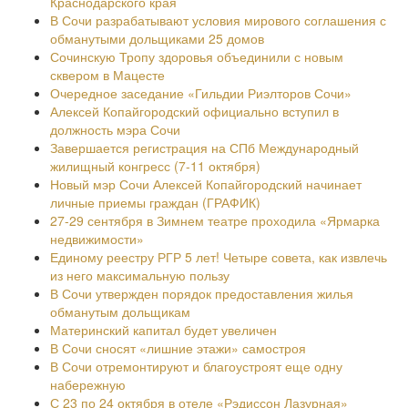
Краснодарского края
В Сочи разрабатывают условия мирового соглашения с
обманутыми дольщиками 25 домов
Сочинскую Тропу здоровья объединили с новым
сквером в Мацесте
Очередное заседание «Гильдии Риэлторов Сочи»
Алексей Копайгородский официально вступил в
должность мэра Сочи
Завершается регистрация на СПб Международный
жилищный конгресс (7-11 октября)
Новый мэр Сочи Алексей Копайгородский начинает
личные приемы граждан (ГРАФИК)
27-29 сентября в Зимнем театре проходила «Ярмарка
недвижимости»
Единому реестру РГР 5 лет! Четыре совета, как извлечь
из него максимальную пользу
В Сочи утвержден порядок предоставления жилья
обманутым дольщикам
Материнский капитал будет увеличен
В Сочи сносят «лишние этажи» самостроя
В Сочи отремонтируют и благоустроят еще одну
набережную
С 23 по 24 октября в отеле «Рэдиссон Лазурная»