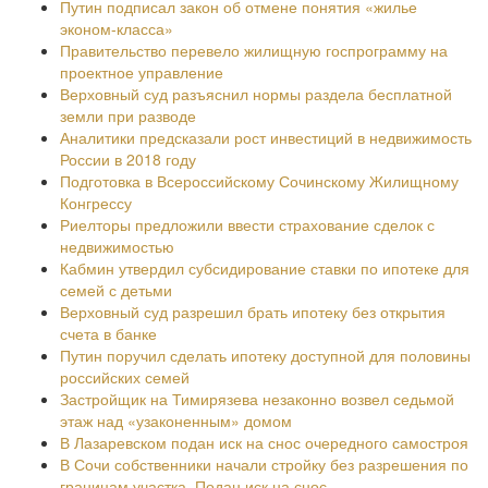
Путин подписал закон об отмене понятия «жилье
эконом-класса»
Правительство перевело жилищную госпрограмму на
проектное управление
Верховный суд разъяснил нормы раздела бесплатной
земли при разводе
Аналитики предсказали рост инвестиций в недвижимость
России в 2018 году
Подготовка в Всероссийскому Сочинскому Жилищному
Конгрессу
Риелторы предложили ввести страхование сделок с
недвижимостью
Кабмин утвердил субсидирование ставки по ипотеке для
семей с детьми
Верховный суд разрешил брать ипотеку без открытия
счета в банке
Путин поручил сделать ипотеку доступной для половины
российских семей
Застройщик на Тимирязева незаконно возвел седьмой
этаж над «узаконенным» домом
В Лазаревском подан иск на снос очередного самостроя
В Сочи собственники начали стройку без разрешения по
границам участка. Подан иск на снос