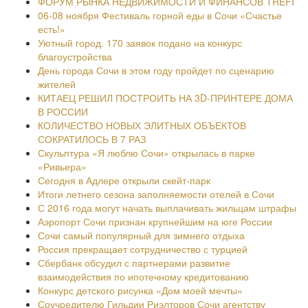
ФОРУМ РЫНКА НЕДВИЖИМОСТИ И ФИНАНСОВ TREFI
06-08 ноября Фестиваль горной еды в Сочи «Счастье
есть!»
Уютный город. 170 заявок подано на конкурс
благоустройства
День города Сочи в этом году пройдет по сценарию
жителей
КИТАЕЦ РЕШИЛ ПОСТРОИТЬ НА 3D-ПРИНТЕРЕ ДОМА
В РОССИИ
КОЛИЧЕСТВО НОВЫХ ЭЛИТНЫХ ОБЪЕКТОВ
СОКРАТИЛОСЬ В 7 РАЗ
Скульптура «Я люблю Сочи» открылась в парке
«Ривьера»
Сегодня в Адлере открыли скейт-парк
Итоги летнего сезона заполняемости отелей в Сочи
С 2016 года могут начать выплачивать жильцам штрафы
Аэропорт Сочи признан крупнейшим на юге России
Сочи самый популярный для зимнего отдыха
Россия прекращает сотрудничество с турцией
Сбербанк обсудил с партнерами развитие
взаимодействия по ипотечному кредитованию
Конкурс детского рисунка «Дом моей мечты»
Соучредителю Гильдии Риэлторов Сочи агентству