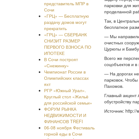
представитель МПР в
парковки для жи
Сочи
проделанной ра
«ГРЦ» — Бесплатную
Так, в Централь
раздачу домов могут
бесплатное раз
прекратить
«ГРЦ» — СБЕРБАНК
— Мы направили 
СНИЗИТ РАЗМЕР
очистных сооруж
ПЕРВОГО ВЗНОСА ПО
Цурюпы и Бамбу
ИПОТЕКЕ
Всего же перспе
В Сочи построят
соцобъектов и в
«Снежинку»
Чемпионат России в
— На дорогах не
Олимпийских классах
парковок. Чтобы
яхт
Пахомов.
РГР «Южный Урал».
Главный акцент 
Круглый стол «Жильё
обустройству па
для российской семьи»
ФОРУМ РЫНКА
Источник: http://
НЕДВИЖИМОСТИ И
ФИНАНСОВ TREFI
06-08 ноября Фестиваль
горной еды в Сочи