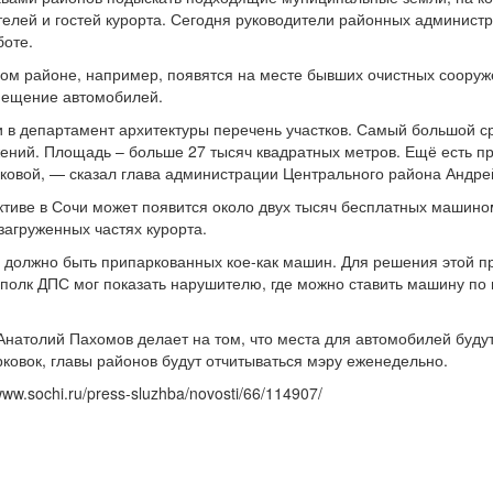
телей и гостей курорта. Сегодня руководители районных администр
боте.
ном районе, например, появятся на месте бывших очистных сооруж
мещение автомобилей.
в департамент архитектуры перечень участков. Самый большой сре
ений. Площадь – больше 27 тысяч квадратных метров. Ещё есть п
ковой, — сказал глава администрации Центрального района Андр
ктиве в Сочи может появится около двух тысяч бесплатных машином
 загруженных частях курорта.
 должно быть припаркованных кое-как машин. Для решения этой 
 полк ДПС мог показать нарушителю, где можно ставить машину по
Анатолий Пахомов делает на том, что места для автомобилей будут
рковок, главы районов будут отчитываться мэру еженедельно.
www.sochi.ru/press-sluzhba/novosti/66/114907/