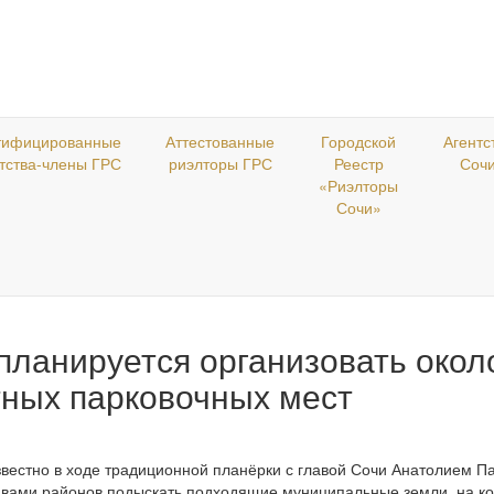
тифицированные
Аттестованные
Городской
Агентс
тства-члены ГРС
риэлторы ГРС
Реестр
Соч
«Риэлторы
Сочи»
планируется организовать окол
ных парковочных мест
звестно в ходе традиционной планёрки с главой Сочи Анатолием П
авами районов подыскать подходящие муниципальные земли, на к