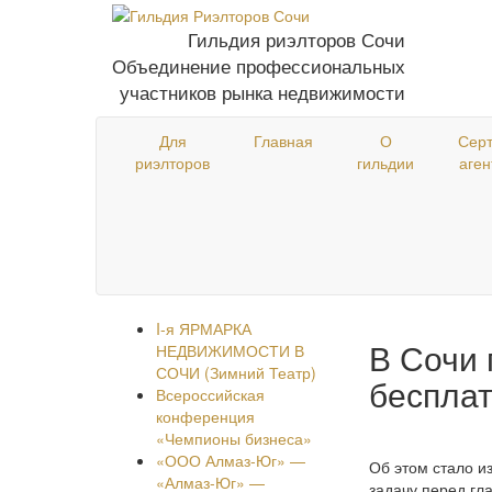
Гильдия риэлторов Сочи
Объединение профессиональных
участников рынка недвижимости
Для
Главная
О
Сер
риэлторов
гильдии
аген
I-я ЯРМАРКА
В Сочи 
НЕДВИЖИМОСТИ В
СОЧИ (Зимний Театр)
бесплат
Всероссийская
конференция
«Чемпионы бизнеса»
«ООО Алмаз-Юг» —
Об этом стало и
«Алмаз-Юг» —
задачу перед гл