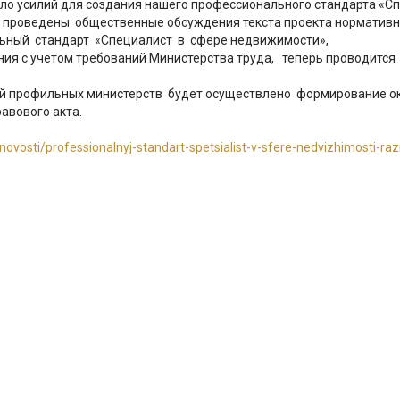
ло усилий для создания нашего профессионального стандарта «С
е проведены общественные обсуждения текста проекта нормативн
ный стандарт «Специалист в сфере недвижимости»,
ния с учетом требований Министерства труда, теперь проводитс
й профильных министерств будет осуществлено формирование око
авового акта.
novosti/professionalnyj-standart-spetsialist-v-sfere-nedvizhimosti-ra