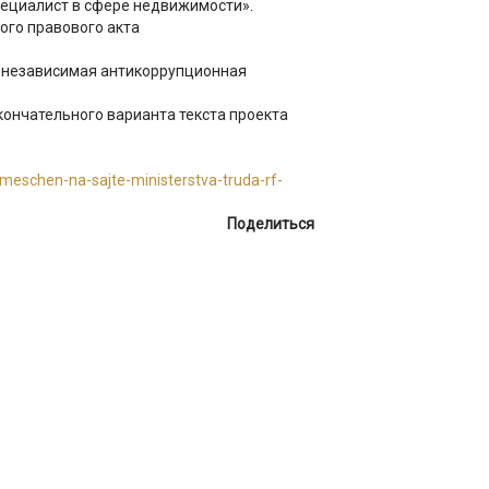
пециалист в сфере недвижимости».
ого правового акта
я независимая антикоррупционная
нчательного варианта текста проекта
zmeschen-na-sajte-ministerstva-truda-rf-
Поделиться