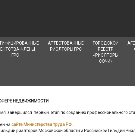
ТИФИЦИРОВАННЫЕ
АТТЕСТОВАННЫЕ
ГОРОДСКОЙ
АГ
ГЕНТСТВА-ЧЛЕНЫ
РИЭЛТОРЫ ГРС
РЕЕСТР
ГРС
«РИЭЛТОРЫ
СОЧИ»
 СФЕРЕ НЕДВИЖИМОСТИ
емя завершился первый этап по созданию профессионального ста
ен на
сайте Министерства труда РФ
.
ильдии риэлторов Московской области и Российской Гильдии Риэ