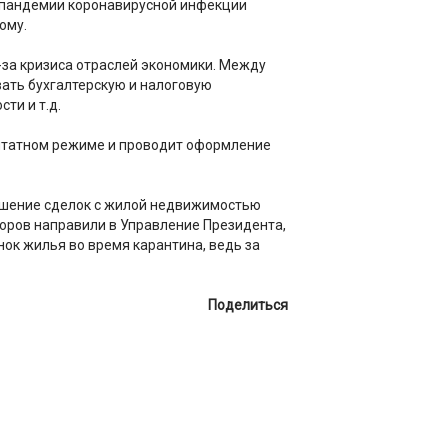
я пандемии коронавирусной инфекции
ому.
-за кризиса отраслей экономики. Между
ать бухгалтерскую и налоговую
ти и т.д.
 штатном режиме и проводит оформление
ршение сделок с жилой недвижимостью
оров направили в Управление Президента,
ок жилья во время карантина, ведь за
Поделиться