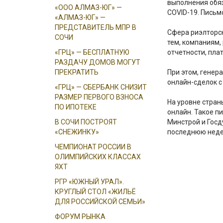
выполнения обяз
«ООО АЛМАЗ-ЮГ» —
COVID-19. Письм
«АЛМАЗ-ЮГ» —
ПРЕДСТАВИТЕЛЬ МПР В
Сфера риэлторск
СОЧИ
тем, компаниям,
«ГРЦ» — БЕСПЛАТНУЮ
отчетности, пла
РАЗДАЧУ ДОМОВ МОГУТ
ПРЕКРАТИТЬ
При этом, генер
онлайн-сделок 
«ГРЦ» — СБЕРБАНК СНИЗИТ
РАЗМЕР ПЕРВОГО ВЗНОСА
На уровне стран
ПО ИПОТЕКЕ
онлайн. Такое п
В СОЧИ ПОСТРОЯТ
Минстрой и Госд
«СНЕЖИНКУ»
последнюю неде
ЧЕМПИОНАТ РОССИИ В
ОЛИМПИЙСКИХ КЛАССАХ
ЯХТ
РГР «ЮЖНЫЙ УРАЛ».
КРУГЛЫЙ СТОЛ «ЖИЛЬЁ
ДЛЯ РОССИЙСКОЙ СЕМЬИ»
ФОРУМ РЫНКА