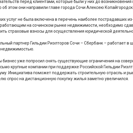
ательств перед клиентами, которые были у них до возникновени
о об этом они направили главе города Сочи Алексею Копайгородск
их услуг не б
ыла включена в перечень наиболее пострадавших из
 работающим на сочинском рынке недвижимости, необходимо сдав
тить страховые взносы для осуществления юридической деятельнос
альный партнер Гильдии Риэлторов Сочи – Сбербанк – работает в
с недвижимостью.
ы бизнес уже попросил снять существующие ограничения на сове
исьмо крупные компании при поддержке Российской Гильдии Риэлт
уму. Инициатива поможет поддержать строительную отрасль и рын
лю спрос на дистанционную покупку жилья заметно увеличился.