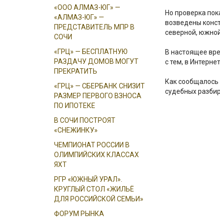
«ООО АЛМАЗ-ЮГ» —
Но проверка пок
«АЛМАЗ-ЮГ» —
возведены конст
ПРЕДСТАВИТЕЛЬ МПР В
северной, южной
СОЧИ
«ГРЦ» — БЕСПЛАТНУЮ
В настоящее вре
РАЗДАЧУ ДОМОВ МОГУТ
с тем, в Интерн
ПРЕКРАТИТЬ
Как сообщалось 
«ГРЦ» — СБЕРБАНК СНИЗИТ
судебных разбир
РАЗМЕР ПЕРВОГО ВЗНОСА
ПО ИПОТЕКЕ
В СОЧИ ПОСТРОЯТ
«СНЕЖИНКУ»
ЧЕМПИОНАТ РОССИИ В
ОЛИМПИЙСКИХ КЛАССАХ
ЯХТ
РГР «ЮЖНЫЙ УРАЛ».
КРУГЛЫЙ СТОЛ «ЖИЛЬЁ
ДЛЯ РОССИЙСКОЙ СЕМЬИ»
ФОРУМ РЫНКА