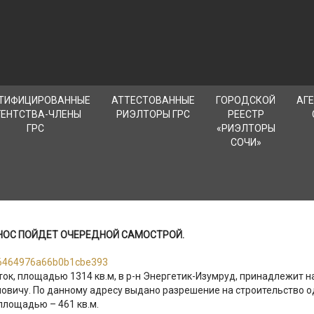
ТИФИЦИРОВАННЫЕ
АТТЕСТОВАННЫЕ
ГОРОДСКОЙ
АГ
ГЕНТСТВА-ЧЛЕНЫ
РИЭЛТОРЫ ГРС
РЕЕСТР
ГРС
«РИЭЛТОРЫ
СОЧИ»
НОС ПОЙДЕТ ОЧЕРЕДНОЙ САМОСТРОЙ.
ок, площадью 1314 кв.м, в р-н Энергетик-Изумруд, принадлежит н
овичу. По данному адресу выдано разрешение на строительство 
 площадью – 461 кв.м.