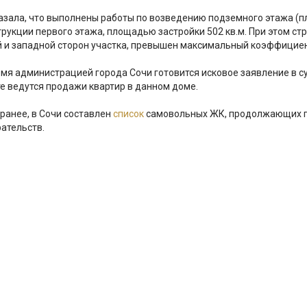
азала, что выполнены работы по возведению подземного этажа (пл
рукции первого этажа, площадью застройки 502 кв.м. При этом стр
 и западной сторон участка, превышен максимальный коэффициен
мя администрацией города Сочи готовится исковое заявление в су
ете ведутся продажи квартир в данном доме.
ранее, в Сочи составлен
список
самовольных ЖК, продолжающих п
ательств.