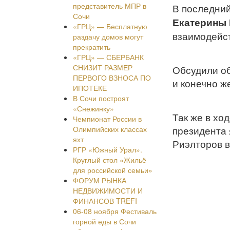
представитель МПР в
В последний
Сочи
Екатерины
«ГРЦ» — Бесплатную
взаимодейст
раздачу домов могут
прекратить
«ГРЦ» — СБЕРБАНК
СНИЗИТ РАЗМЕР
Обсудили об
ПЕРВОГО ВЗНОСА ПО
и конечно ж
ИПОТЕКЕ
В Сочи построят
«Снежинку»
Так же в хо
Чемпионат России в
Олимпийских классах
президента
яхт
Риэлторов в
РГР «Южный Урал».
Круглый стол «Жильё
для российской семьи»
ФОРУМ РЫНКА
НЕДВИЖИМОСТИ И
ФИНАНСОВ TREFI
06-08 ноября Фестиваль
горной еды в Сочи