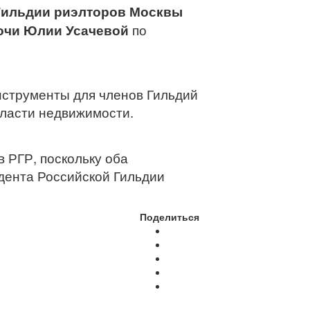
Гильдии риэлторов Москвы
очи Юлии Усачевой
по
нструменты для членов Гильдий
бласти недвижимости.
в РГР, поскольку оба
дента Российской Гильдии
Поделиться