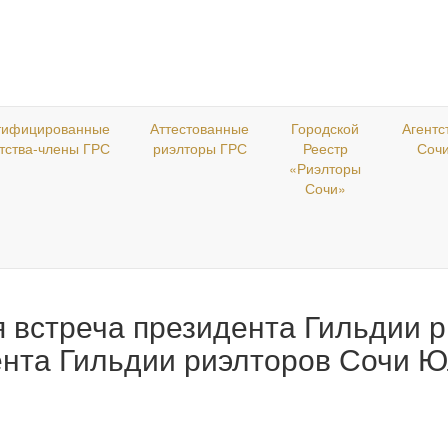
тифицированные
Аттестованные
Городской
Агентс
тства-члены ГРС
риэлторы ГРС
Реестр
Соч
«Риэлторы
Сочи»
 встреча президента Гильдии 
нта Гильдии риэлторов Сочи Ю