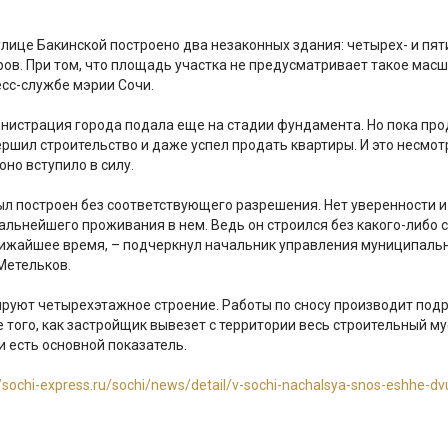
 улице Бакинской построено два незаконных здания: четырех- и п
ов. При том, что площадь участка не предусматривает такое мас
есс-службе мэрии Сочи.
инистрация города подала еще на стадии фундамента. Но пока пр
ршил строительство и даже успел продать квартиры. И это несмотр
оно вступило в силу.
л построен без соответствующего разрешения. Нет уверенности и
альнейшего проживания в нем. Ведь он строился без какого-либо 
лижайшее время, – подчеркнул начальник управления муниципаль
 Метельков.
уют четырехэтажное строение. Работы по сносу производит подр
 того, как застройщик вывезет с территории весь строительный мус
и есть основной показатель.
//sochi-express.ru/sochi/news/detail/v-sochi-nachalsya-snos-eshhe-d