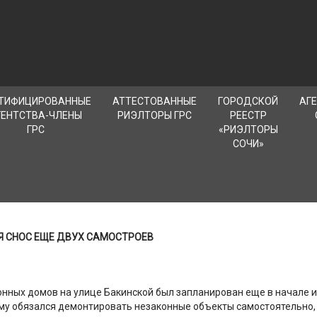
ТИФИЦИРОВАННЫЕ
АТТЕСТОВАННЫЕ
ГОРОДСКОЙ
АГ
ГЕНТСТВА-ЧЛЕНЫ
РИЭЛТОРЫ ГРС
РЕЕСТР
ГРС
«РИЭЛТОРЫ
СОЧИ»
Я СНОС ЕЩЕ ДВУХ САМОСТРОЕВ
онных домов на улице Бакинской был запланирован еще в начале и
му обязался демонтировать незаконные объекты самостоятельно, н