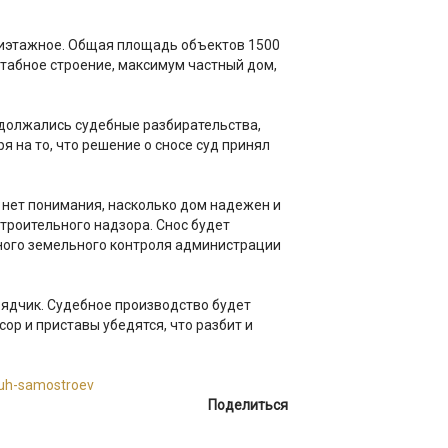
ятиэтажное. Общая площадь объектов 1500
штабное строение, максимум частный дом,
одолжались судебные разбирательства,
я на то, что решение о сносе суд принял
 нет понимания, насколько дом надежен и
строительного надзора. Снос будет
ного земельного контроля администрации
ядчик. Судебное производство будет
ор и приставы убедятся, что разбит и
vuh-samostroev
Поделиться