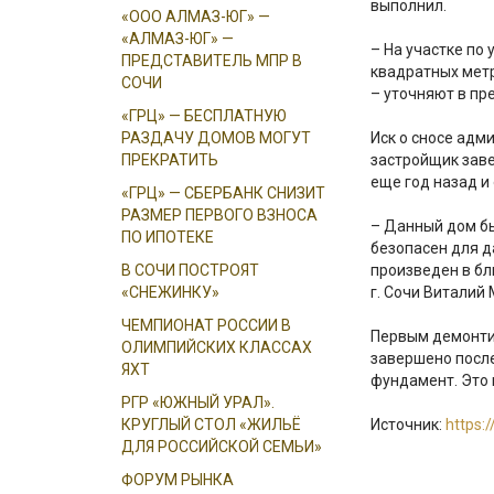
выполнил.
«ООО АЛМАЗ-ЮГ» —
«АЛМАЗ-ЮГ» —
– На участке по
ПРЕДСТАВИТЕЛЬ МПР В
квадратных метр
СОЧИ
– уточняют в пр
«ГРЦ» — БЕСПЛАТНУЮ
РАЗДАЧУ ДОМОВ МОГУТ
Иск о сносе адм
ПРЕКРАТИТЬ
застройщик заве
еще год назад и 
«ГРЦ» — СБЕРБАНК СНИЗИТ
РАЗМЕР ПЕРВОГО ВЗНОСА
– Данный дом бы
ПО ИПОТЕКЕ
безопасен для д
В СОЧИ ПОСТРОЯТ
произведен в б
«СНЕЖИНКУ»
г. Сочи Виталий
ЧЕМПИОНАТ РОССИИ В
Первым демонтир
ОЛИМПИЙСКИХ КЛАССАХ
завершено после
ЯХТ
фундамент. Это 
РГР «ЮЖНЫЙ УРАЛ».
КРУГЛЫЙ СТОЛ «ЖИЛЬЁ
Источник:
https:
ДЛЯ РОССИЙСКОЙ СЕМЬИ»
ФОРУМ РЫНКА