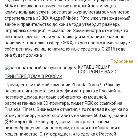
50% от незаконно начисленных платежей за жилищно-
коммунальные услуги, рассказал журналистам замминистра
строительства и ЖКХ Андрей Чибис. "Это уже утвержденный
закон и правительство до конца года утвердит размеры
штрафных санкций", — сказал он. Замминистра отметил, что
сегодня в случае, если управляющая компания незаконно
начисляет платежи в сфере ЖКХ, то она просто компенсирует
собственнику излишне начисленные средства. С 2016 года
она будет должна
Подробнее
КИТАЕЦ РЕШИЛ
ПОСТРОИТЬ НА 3D-
ПРИНТЕРЕ ДОМА В РОССИИ
Президент китайской компании Zhuoda Group Ян Чжошу
показал в интернете фотографии контракта с Россией на
поставку домов, которые собираются из модулей,
распечатанных на 3D-принтере, пишет РБК со ссылкой на
Financial Times. Бизнесмен отметил, что годовая выручка по
этому договору может составить не менее 600 млрд юаней
($94 млрд). Ян Чжошу предъявил контракт в своем
видеообращении к инвесторам, отвечая на обвинения в
мошенничестве. Он утверждает, что сделка с Россией