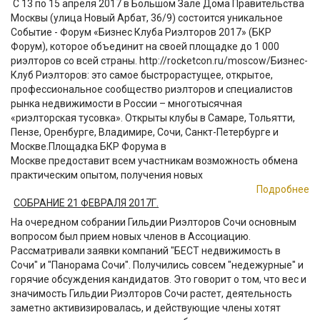
С 13 по 15 апреля 2017 в Большом Зале Дома Правительства
Москвы (улица Новый Арбат, 36/9) состоится уникальное
Событие - Форум «Бизнес Клуба Риэлторов 2017» (БКР
Форум), которое объединит на своей площадке до 1 000
риэлторов со всей страны. http://rocketcon.ru/moscow/Бизнес-
Клуб Риэлторов: это самое быстрорастущее, открытое,
профессиональное сообщество риэлторов и специалистов
рынка недвижимости в России – многотысячная
«риэлторская тусовка». Открыты клубы в Самаре, Тольятти,
Пензе, Оренбурге, Владимире, Сочи, Санкт-Петербурге и
Москве.Площадка БКР Форума в
Москве предоставит всем участникам возможность обмена
практическим опытом, получения новых
Подробнее
СОБРАНИЕ 21 ФЕВРАЛЯ 2017Г.
На очередном собрании Гильдии Риэлторов Сочи основным
вопросом был прием новых членов в Ассоциацию.
Рассматривали заявки компаний "БЕСТ недвижимость в
Сочи" и "Панорама Сочи". Получились совсем "недежурные" и
горячие обсуждения кандидатов. Это говорит о том, что вес и
значимость Гильдии Риэлторов Сочи растет, деятельность
заметно активизировалась, и действующие члены хотят