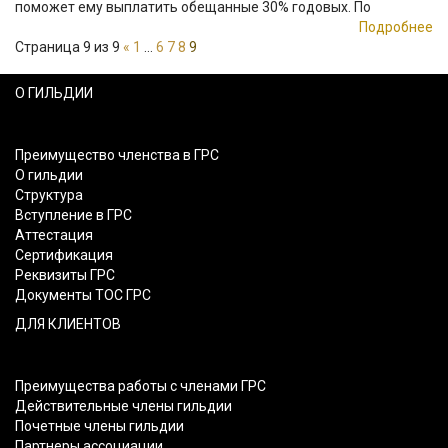
поможет ему выплатить обещанные 30% годовых. По
Подробнее
Страница 9 из 9
«
1
…
6
7
8
9
О ГИЛЬДИИ
Преимущество членства в ГРС
О гильдии
Структура
Вступление в ГРС
Аттестация
Сертификация
Реквизиты ГРС
Документы ТОС ГРС
ДЛЯ КЛИЕНТОВ
Преимущества работы с членами ГРС
Действительные члены гильдии
Почетные члены гильдии
Партнеры ассоциации