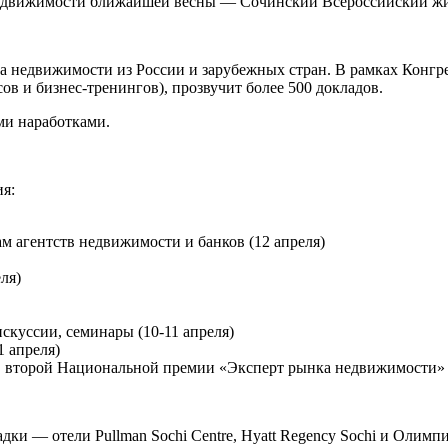
едвижимости ближайшей весны — Сочинский Всероссийский жили
а недвижимости из России и зарубежных стран. В рамках Конгр
ов и бизнес-тренингов), прозвучит более 500 докладов.
ми наработками.
я:
м агентств недвижимости и банков (12 апреля)
ля)
скуссии, семинары (10-11 апреля)
апреля)
второй Национальной премии «Эксперт рынка недвижимости» (
дки — отели Pullman Sochi Centre, Hyatt Regency Sochi и Олимп