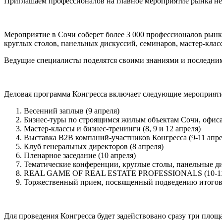
Приглашаем профессионалов на главное мероприятие рынка н
Мероприятие в Сочи соберет более 3 000 профессионалов рынк
круглых столов, панельных дискуссий, семинаров, мастер-класс
Ведущие специалисты поделятся своими знаниями и последни
Деловая программа Конгресса включает следующие мероприяти
Весенний заплыв (9 апреля)
Бизнес-туры по строящимся жилым объектам Сочи, офиса
Мастер-классы и бизнес-тренинги (8, 9 и 12 апреля)
Выставка B2B компаний-участников Конгресса (9-11 апре
Клуб генеральных директоров (8 апреля)
Пленарное заседание (10 апреля)
Тематические конференции, круглые столы, панельные ди
REAL GAME OF REAL ESTATE PROFESSIONALS (10-11 
Торжественный прием, посвященный подведению итогов 
Для проведения Конгресса будет задействовано сразу три площа